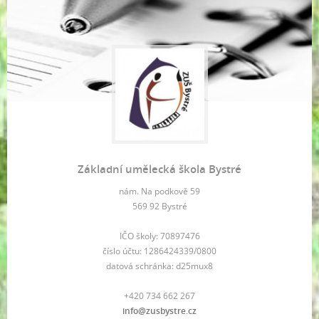
Základní umělecká škola Bystré
nám. Na podkově 59
569 92 Bystré
IČO školy: 70897476
číslo účtu: 1286424339/0800
datová schránka: d25mux8
+420 734 662 267
info@zusbystre.cz