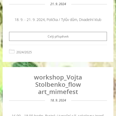
21. 9. 2024
18. 9. - 21. 9. 2024, Polička / Tylův dům, Divadelní klub
Celý příspěvek
2024/2025
workshop_Vojta
Stolbenko_flow
art_mimefest
18. 9. 2024
16.00 - 18.00 hodin, Bystré / taneční sál, sokolovna (popř.