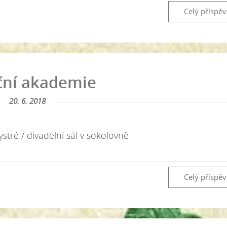
Celý příspě
ční akademie
20. 6. 2018
stré / divadelní sál v sokolovně
Celý příspě