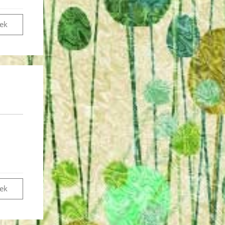
vek
vek