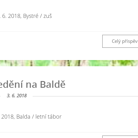
8. 6. 2018, Bystré / zuš
Celý příspě
edění na Baldě
3. 6. 2018
6. 2018, Balda / letní tábor