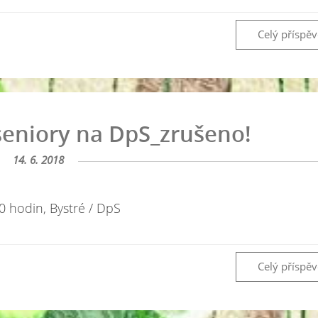
Celý příspě
seniory na DpS_zrušeno!
14. 6. 2018
0 hodin, Bystré / DpS
Celý příspě