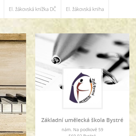
El. žákovská knížka DČ
El. žákovská kniha
Základní umělecká škola Bystré
nám. Na podkově 59
569 92 Bystré