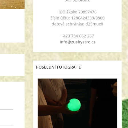
IČO školy: 70897476
číslo účtu: 1286424339/0800
datová schránka: d25mux8
+420 734 662 267
info@zusbystre.cz
POSLEDNÍ FOTOGRAFIE