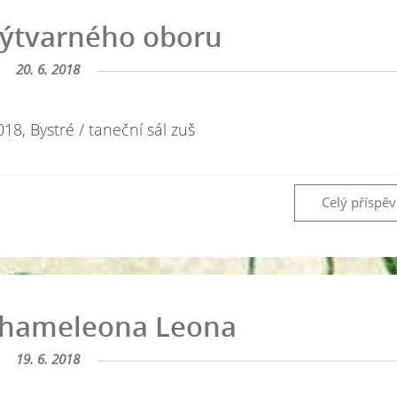
výtvarného oboru
20. 6. 2018
2018, Bystré / taneční sál zuš
Celý příspě
chameleona Leona
19. 6. 2018