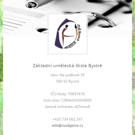
Základní umělecká škola Bystré
nám. Na podkově 59
569 92 Bystré
IČO školy: 70897476
číslo účtu: 1286424339/0800
datová schránka: d25mux8
+420 734 662 267
info@zusbystre.cz