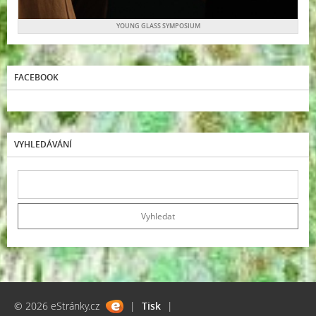
YOUNG GLASS SYMPOSIUM
FACEBOOK
VYHLEDÁVÁNÍ
© 2026 eStránky.cz
|
Tisk
|