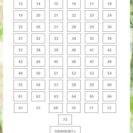
13
14
15
16
17
18
19
20
21
22
23
24
25
26
27
28
29
30
31
32
33
34
35
36
37
38
39
40
41
42
43
44
45
46
47
48
49
50
51
52
53
54
55
56
57
58
59
60
61
62
63
64
65
66
67
68
69
70
71
72
73
následující »