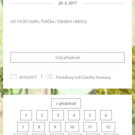
20. 5. 2017
od 14.00 hodin, Polička / barokní radnice
Celý příspěvek
|
2016/2017
Pohádkový svět Zdeňka Smetany
« předchozí
1
2
3
4
5
6
7
8
9
10
11
12