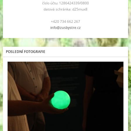
číslo účtu: 1286424339/0800
datová schránka: d25mux8
+420 734 662 267
info@zusbystre.cz
POSLEDNÍ FOTOGRAFIE