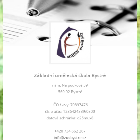
Základní umělecká škola Bystré
nám. Na podkově 59
569 92 Bystré
IČO školy: 70897476
číslo účtu: 1286424339/0800
datová schránka: d25mux8
+420 734 662 267
info@zusbystre.cz