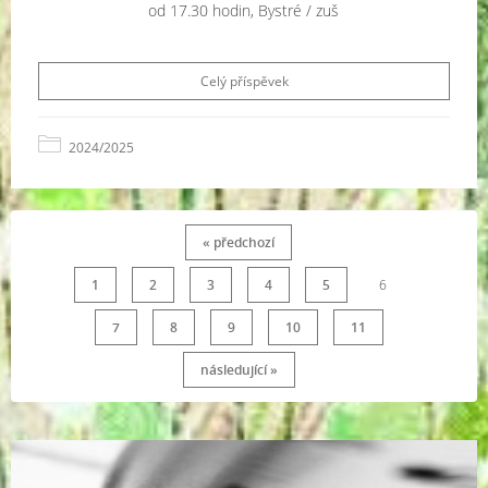
od 17.30 hodin, Bystré / zuš
Celý příspěvek
2024/2025
« předchozí
1
2
3
4
5
6
7
8
9
10
11
následující »