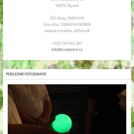
569 92 Bystré
IČO školy: 70897476
číslo účtu: 1286424339/0800
datová schránka: d25mux8
+420 734 662 267
info@zusbystre.cz
POSLEDNÍ FOTOGRAFIE