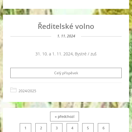
Ředitelské volno
1. 11. 2024
31. 10. a 1. 11. 2024, Bystré / zuš
Celý příspěvek
2024/2025
« předchozí
1
2
3
4
5
6