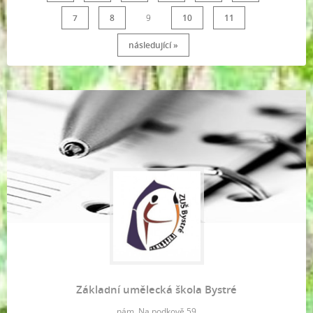
7
8
9
10
11
následující »
Základní umělecká škola Bystré
nám. Na podkově 59