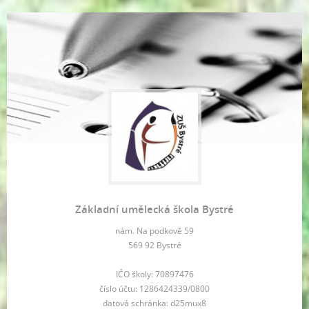
Základní umělecká škola Bystré
nám. Na podkově 59
569 92 Bystré
IČO školy: 70897476
číslo účtu: 1286424339/0800
datová schránka: d25mux8