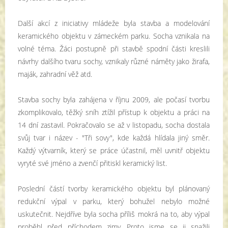
Další akcí z iniciativy mládeže byla stavba a modelování
keramického objektu v zámeckém parku. Socha vznikala na
volné téma. Žáci postupně při stavbě spodní části kreslili
návrhy dalšího tvaru sochy, vznikaly různé náměty jako žirafa,
maják, zahradní věž atd.
Stavba sochy byla zahájena v říjnu 2009, ale počasí tvorbu
zkomplikovalo, těžký sníh ztížil přístup k objektu a práci na
14 dní zastavil. Pokračovalo se až v listopadu, socha dostala
svůj tvar i název - "Tři sovy", kde každá hlídala jiný směr.
Každý výtvarník, který se práce účastnil, měl uvnitř objektu
vyryté své jméno a zvenčí přitiskl keramický list.
Poslední částí tvorby keramického objektu byl plánovaný
redukční výpal v parku, který bohužel nebylo možné
uskutečnit. Nejdříve byla socha příliš mokrá na to, aby výpal
proběhl před příchodem zimy. Proto jsme se ji snažili