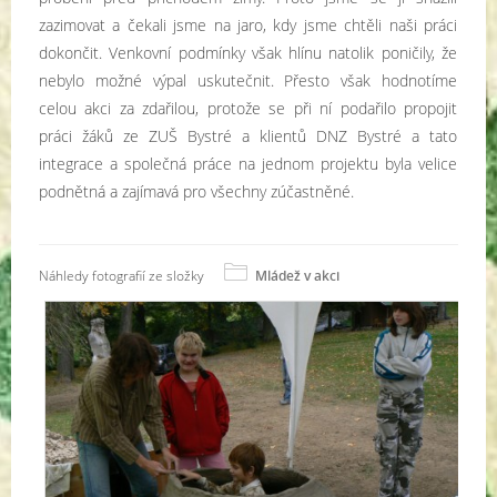
zazimovat a čekali jsme na jaro, kdy jsme chtěli naši práci
dokončit. Venkovní podmínky však hlínu natolik poničily, že
nebylo možné výpal uskutečnit. Přesto však hodnotíme
celou akci za zdařilou, protože se při ní podařilo propojit
práci žáků ze ZUŠ Bystré a klientů DNZ Bystré a tato
integrace a společná práce na jednom projektu byla velice
podnětná a zajímavá pro všechny zúčastněné.
Náhledy fotografií ze složky
Mládež v akci