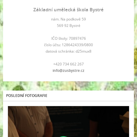
Základní umělecká škola Bystré
nám. Na podkově 59
569 92 Bystré
IČO školy: 70897476
číslo účtu: 1286424339/0800
datová schránka: d25mux8
+420 734 662 267
info@zusbystre.cz
POSLEDNÍ FOTOGRAFIE