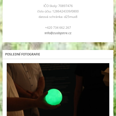
IČO školy: 70897476
číslo účtu: 1286424339/0800
datová schránka: d25mux8
+420 734 662 267
info@zusbystre.cz
POSLEDNÍ FOTOGRAFIE