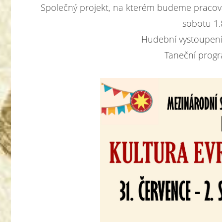
Společný projekt, na kterém budeme pracovat
sobotu 1.
Hudební vystoupení
Taneční progr