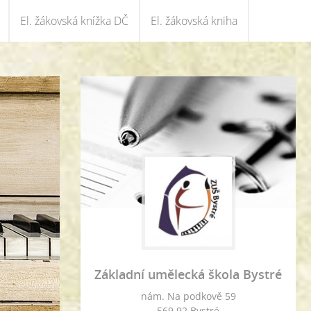
El. žákovská knížka DČ
El. žákovská kniha
Základní umělecká škola Bystré
nám. Na podkově 59
569 92 Bystré