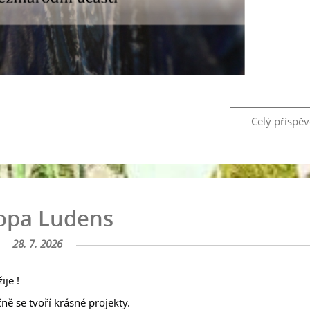
Celý příspě
opa Ludens
28. 7. 2026
ije !
ně se tvoří krásné projekty.