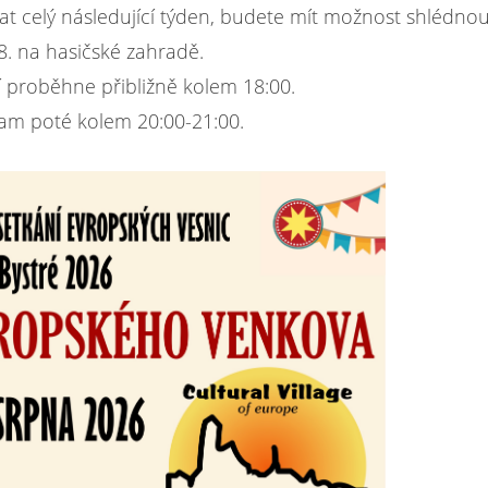
 celý následující týden, budete mít možnost shlédnout
8. na hasičské zahradě.
 proběhne přibližně kolem 18:00.
am poté kolem 20:00-21:00.