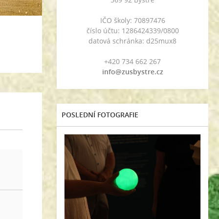
IČO školy: 70897476
číslo účtu: 1286424339/0800
datová schránka: d25mux8
+420 734 662 267
info@zusbystre.cz
POSLEDNÍ FOTOGRAFIE