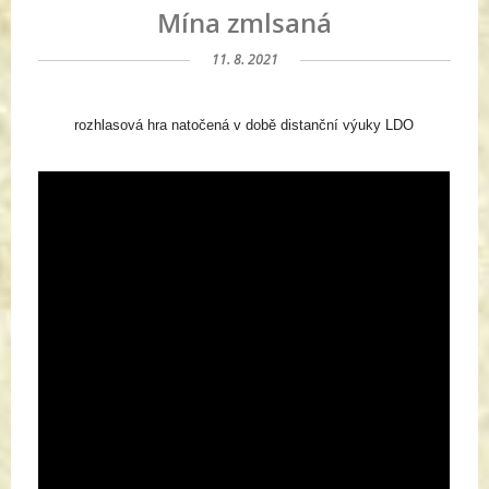
Mína zmlsaná
11. 8. 2021
rozhlasová hra natočená v době distanční výuky LDO