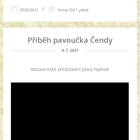
|
2020/2021
Kemp 2021_pátek
Příběh pavoučka Čendy
4. 7. 2021
Absolventské představení Jolany Nyklové