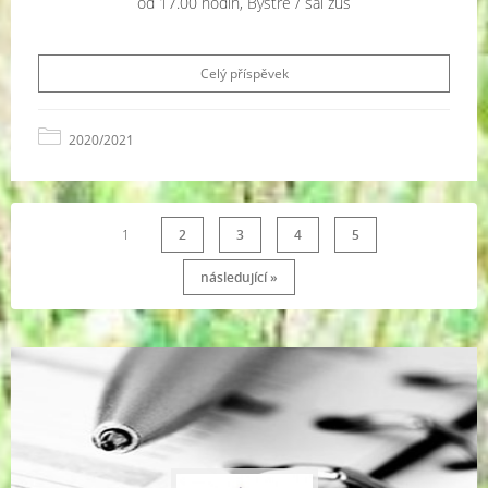
od 17.00 hodin, Bystré / sál zuš
Celý příspěvek
2020/2021
1
2
3
4
5
následující »