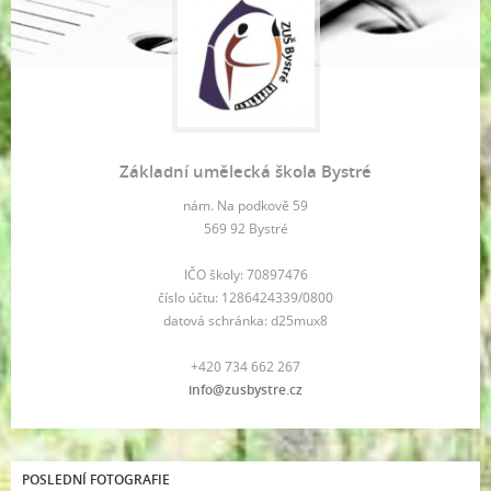
Základní umělecká škola Bystré
nám. Na podkově 59
569 92 Bystré
IČO školy: 70897476
číslo účtu: 1286424339/0800
datová schránka: d25mux8
+420 734 662 267
info@zusbystre.cz
POSLEDNÍ FOTOGRAFIE