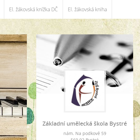
El. žákovská knížka DČ
El. žákovská kniha
Základní umělecká škola Bystré
nám. Na podkově 59
569 92 Bystré