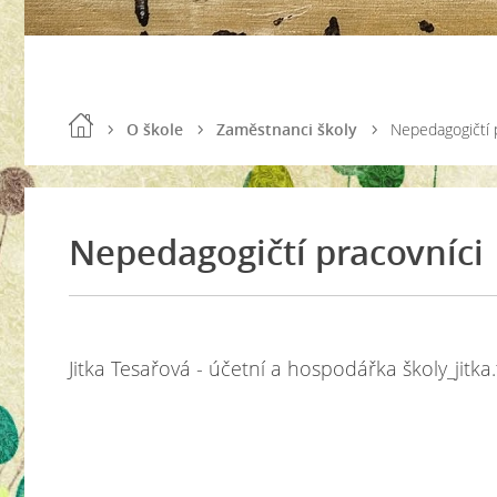
O škole
Zaměstnanci školy
Nepedagogičtí 
Nepedagogičtí pracovníci
Jitka Tesařová - účetní a hospodářka školy_jitk