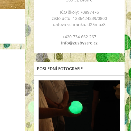
IČO školy: 70897476
číslo účtu: 1286424339/0800
datová schránka: d25mux8
+420 734 662 267
info@zusbystre.cz
POSLEDNÍ FOTOGRAFIE