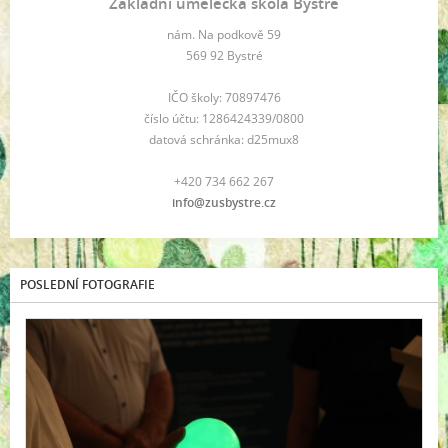
Základní umělecká škola Bystré
nám. Na podkově 59
569 92 Bystré
IČO školy: 70897476
číslo účtu: 1286424339/0800
datová schránka: d25mux8
+420 734 662 267
info@zusbystre.cz
POSLEDNÍ FOTOGRAFIE