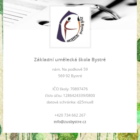
Základní umělecká škola Bystré
nám. Na podkově 59
569 92 Bystré
IČO školy: 70897476
číslo účtu: 1286424339/0800
datová schránka: d25mux8
+420 734 662 267
info@zusbystre.cz