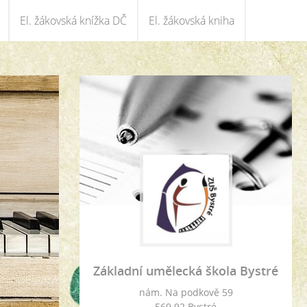
El. žákovská knížka DČ
El. žákovská kniha
Základní umělecká škola Bystré
nám. Na podkově 59
569 92 Bystré