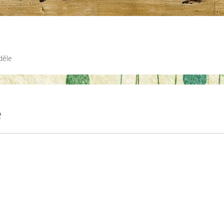
děle
e