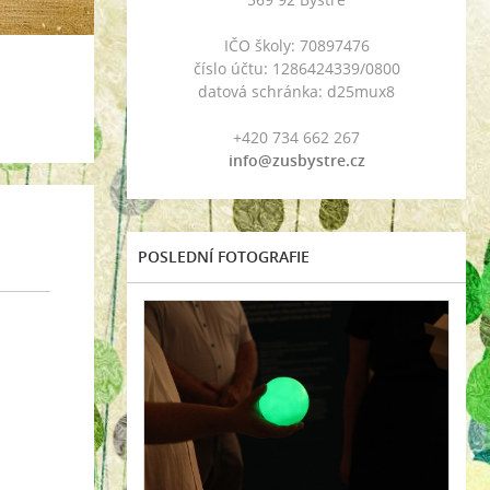
IČO školy: 70897476
číslo účtu: 1286424339/0800
datová schránka: d25mux8
+420 734 662 267
info@zusbystre.cz
POSLEDNÍ FOTOGRAFIE