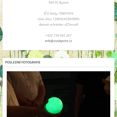
569 92 Bystré
IČO školy: 70897476
číslo účtu: 1286424339/0800
datová schránka: d25mux8
+420 734 662 267
info@zusbystre.cz
POSLEDNÍ FOTOGRAFIE