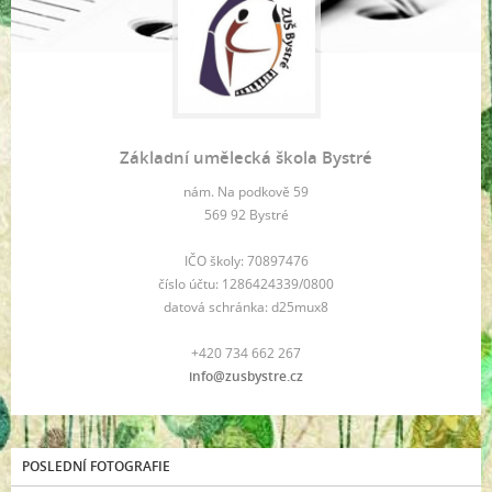
Základní umělecká škola Bystré
nám. Na podkově 59
569 92 Bystré
IČO školy: 70897476
číslo účtu: 1286424339/0800
datová schránka: d25mux8
+420 734 662 267
info@zusbystre.cz
POSLEDNÍ FOTOGRAFIE