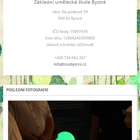
Základní umělecká škola Bystré
nám. Na podkově 59
569 92 Bystré
IČO školy: 70897476
číslo účtu: 1286424339/0800
datová schránka: d25mux8
+420 734 662 267
info@zusbystre.cz
POSLEDNÍ FOTOGRAFIE