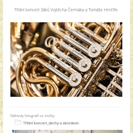
Třídní koncert žáků Vojtěcha Čermáka a Tomáše Hrnčíře.
Náhledy fotografií ze složky
Třídní koncert_dechy a akordeon