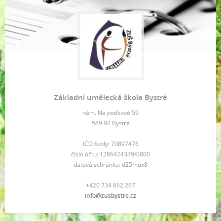
Základní umělecká škola Bystré
nám. Na podkově 59
569 92 Bystré
IČO školy: 70897476
číslo účtu: 1286424339/0800
datová schránka: d25mux8
+420 734 662 267
info@zusbystre.cz