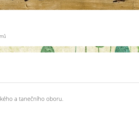
émů
ckého a tanečního oboru.