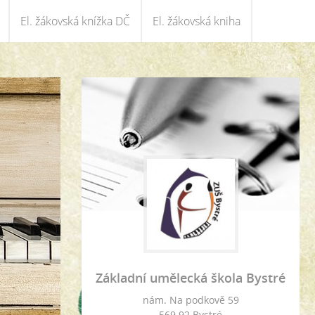
El. žákovská knížka DČ
El. žákovská kniha
Základní umělecká škola Bystré
nám. Na podkově 59
569 92 Bystré