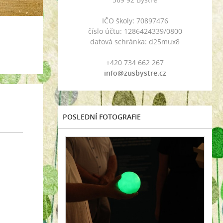
IČO školy: 70897476
číslo účtu: 1286424339/0800
datová schránka: d25mux8
+420 734 662 267
info@zusbystre.cz
POSLEDNÍ FOTOGRAFIE