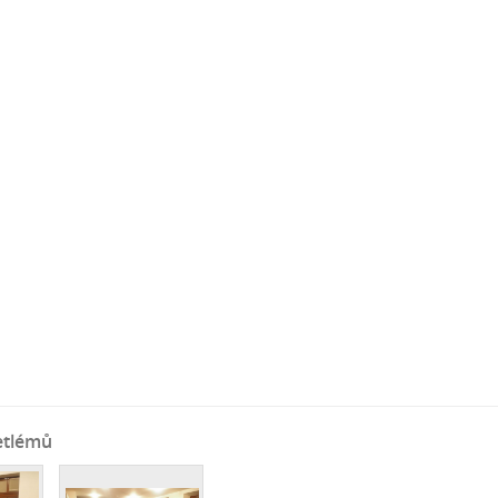
etlémů