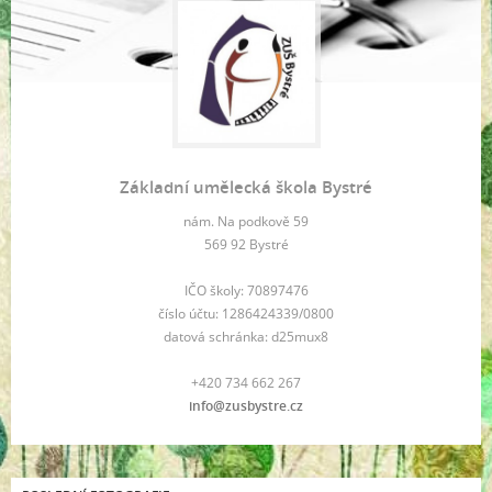
Základní umělecká škola Bystré
nám. Na podkově 59
569 92 Bystré
IČO školy: 70897476
číslo účtu: 1286424339/0800
datová schránka: d25mux8
+420 734 662 267
info@zusbystre.cz