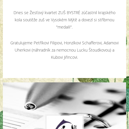
Dnes se Žesťový kvartet ZUŠ BYSTRÉ zúčastnil krajského
kola soutěže zuš ve Vysokém Mýtě a dovezl si stříbrnou
"medaili".
Gratulujeme Petříkovi Filipovi, Honzíkovi Schafferovi, Adamovi
Uherkovi (náhradník za nemocnou Lucku Štoudkovou) a
Kubovi Jiřincovi.