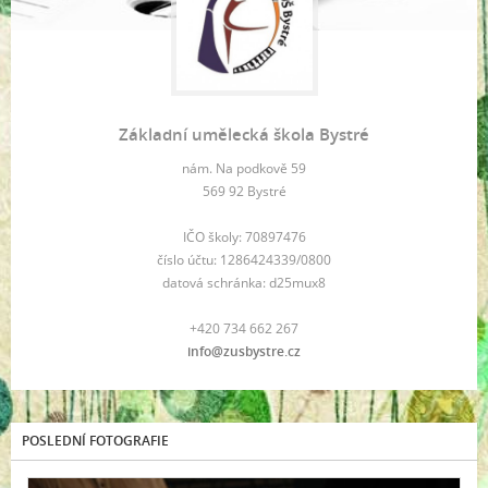
Základní umělecká škola Bystré
nám. Na podkově 59
569 92 Bystré
IČO školy: 70897476
číslo účtu: 1286424339/0800
datová schránka: d25mux8
+420 734 662 267
info@zusbystre.cz
POSLEDNÍ FOTOGRAFIE