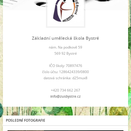
Základní umělecká škola Bystré
nám. Na podkově 59
569 92 Bystré
IČO školy: 70897476
číslo účtu: 1286424339/0800
datová schránka: d25mux8
+420 734 662 267
info@zusbystre.cz
POSLEDNÍ FOTOGRAFIE