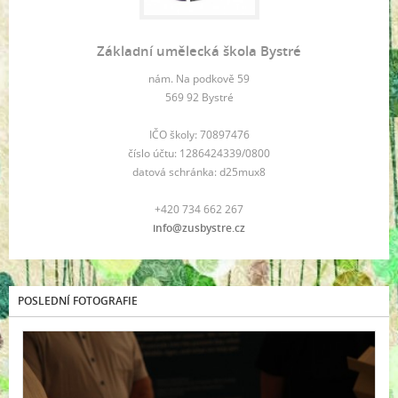
Základní umělecká škola Bystré
nám. Na podkově 59
569 92 Bystré
IČO školy: 70897476
číslo účtu: 1286424339/0800
datová schránka: d25mux8
+420 734 662 267
info@zusbystre.cz
POSLEDNÍ FOTOGRAFIE