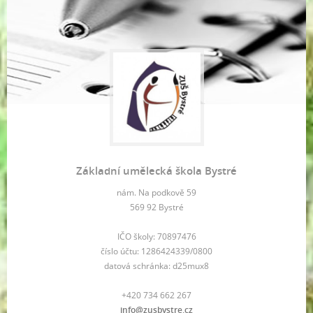
Základní umělecká škola Bystré
nám. Na podkově 59
569 92 Bystré
IČO školy: 70897476
číslo účtu: 1286424339/0800
datová schránka: d25mux8
+420 734 662 267
info@zusbystre.cz