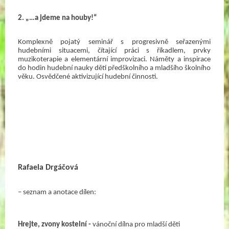
2. „…a jdeme na houby!“
Komplexně pojatý seminář s progresivně seřazenými 
hudebními situacemi, čítající práci s říkadlem, prvky 
muzikoterapie a elementární improvizaci. Náměty a inspirace 
do hodin hudební nauky dětí předškolního a mladšího školního 
věku. Osvědčené aktivizující hudební činnosti. 
Rafaela Drgáčová
– seznam a anotace dílen:
Hrejte, zvony kostelní -
 vánoční dílna pro mladší děti