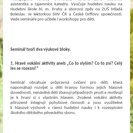
asistentka a tajemnice katedry. Vyučuje hudební nauku na 
Hudební škole hl. m. Prahy a sborový zpěv na ZUŠ Mladá 
Boleslav. Je lektorkou SHV ČR a České Orffovy společnosti. 
Vede semináře pro učitele i workshopy pro děti. 
Seminář tvoří dva výukové bloky.
1. Hravé vokální aktivity aneb „Co to slyším? Co to zní? Celý 
les se rozezní!“ 
Seminář obsahuje průpravná cvičení pro děti, která 
napomáhají rozvíjet u dětí hravou formou jejich hlasové 
dovednosti, nenásilně děti zbavují případných pnutí a motivují 
je k hraní si s vlastním hlasem. Zvolené vokální aktivity 
přirozeně integrují pohybové činnosti a jsou využitelné 
k hlasové výchově v rámci hudební nauky i k rozezpívání 
školního dětského pěveckého sboru.