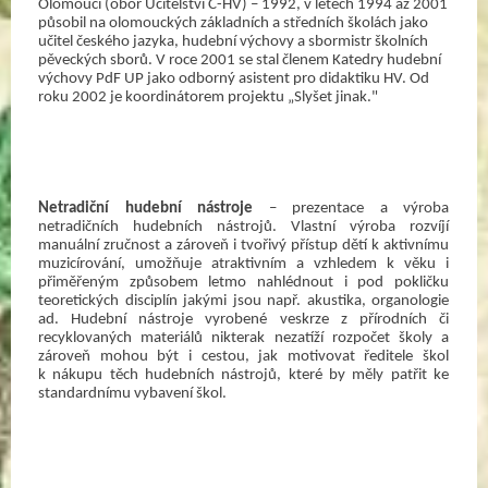
Olomouci (obor Učitelství Č-HV) – 1992, v letech 1994 až 2001 
působil na olomouckých základních a středních školách jako 
učitel českého jazyka, hudební výchovy a sbormistr školních 
pěveckých sborů. V roce 2001 se stal členem Katedry hudební 
výchovy PdF UP jako odborný asistent pro didaktiku HV. Od 
roku 2002 je koordinátorem projektu „Slyšet jinak." 
Netradiční hudební nástroje 
– prezentace a výroba 
netradičních hudebních nástrojů. Vlastní výroba rozvíjí 
manuální zručnost a zároveň i tvořivý přístup dětí k aktivnímu 
muzicírování, umožňuje atraktivním a vzhledem k věku i 
přiměřeným způsobem letmo nahlédnout i pod pokličku 
teoretických disciplín jakými jsou např. akustika, organologie 
ad. Hudební nástroje vyrobené veskrze z přírodních či 
recyklovaných materiálů nikterak nezatíží rozpočet školy a 
zároveň mohou být i cestou, jak motivovat ředitele škol 
k nákupu těch hudebních nástrojů, které by měly patřit ke 
standardnímu vybavení škol. 