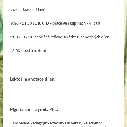
 7:30 -  8:30
snídaně
 8:30 - 11:20
A, B, C, D – práce ve skupinách – 4. část
11:30 - 12:00
společná reflexe, ukázky z jednotlivých dílen
12:00
oběd a rozjezd
Lektoři a anotace dílen: 
Mgr. Jaromír Synek, Ph.D.
– absolvent Pedagogické fakulty Univerzity Palackého v 