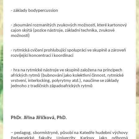
- základy bodypercussion
- zkoumání rozmanitých zvukových možností, které kartonový 
cajon skýtá (pozice nástroje, základní technika, zvukové 
možnosti) 
- rytmická cvičení prohlubující spolupráci ve skupině a zároveň 
rozvíjející koncentraci i koordinaci
- hra na rytmické nástroje ve skupině založena na principech 
afrických rytmů (bubnování jako kolektivní činnost, rytmické 
vrstvení, interlocking, polyrytmy atd.), naučíme se základy 
jednoho z tradičních západoafrických rytmů
PhDr. Jiřina Jiřičková, PhD.
– pedagog, sbormistryně, působí na Katedře hudební výchovy 
Pedagogické fakulty Univerzity Karlovy jako odborná 