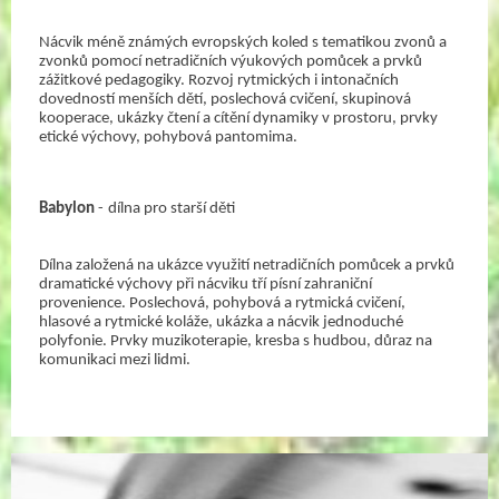
Nácvik méně známých evropských koled s tematikou zvonů a 
zvonků pomocí netradičních výukových pomůcek a prvků 
zážitkové pedagogiky. Rozvoj rytmických i intonačních 
dovedností menších dětí, poslechová cvičení, skupinová 
kooperace, ukázky čtení a cítění dynamiky v prostoru, prvky 
etické výchovy, pohybová pantomima.
Babylon
 -
dílna pro starší děti
Dílna založená na ukázce využití netradičních pomůcek a prvků 
dramatické výchovy při nácviku tří písní zahraniční 
provenience. Poslechová, pohybová a rytmická cvičení, 
hlasové a rytmické koláže, ukázka a nácvik jednoduché 
polyfonie. Prvky muzikoterapie, kresba s hudbou, důraz na 
komunikaci mezi lidmi.