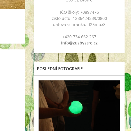
IČO školy: 70897476
číslo účtu: 1286424339/0800
datová schránka: d25mux8
+420 734 662 267
info@zusbystre.cz
POSLEDNÍ FOTOGRAFIE