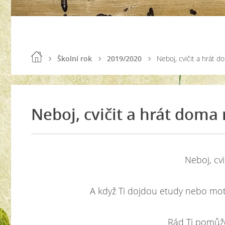
Školní rok
2019/2020
Neboj, cvičit a hrát 
Neboj, cvičit a hrát doma
Neboj, cv
A
když Ti dojdou etudy nebo moti
Rád Ti pomůže