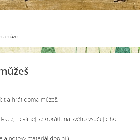
doma můžeš
 můžeš
ičit a hrát doma můžeš.
vace, neváhej se obrátit na svého vyučujícího!
 a notový materiál doplní.)