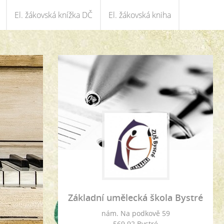
El. žákovská knížka DČ
El. žákovská kniha
Základní umělecká škola Bystré
nám. Na podkově 59
569 92 Bystré