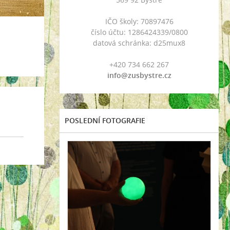
IČO školy: 70897476
číslo účtu: 1286424339/0800
datová schránka: d25mux8
+420 734 662 267
info@zusbystre.cz
POSLEDNÍ FOTOGRAFIE