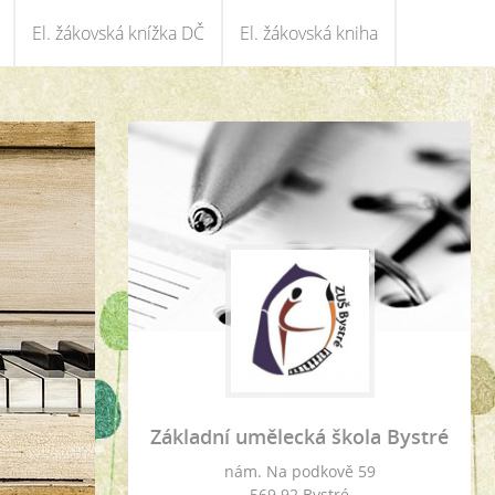
El. žákovská knížka DČ
El. žákovská kniha
Základní umělecká škola Bystré
nám. Na podkově 59
569 92 Bystré