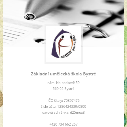
Základní umělecká škola Bystré
nám. Na podkově 59
569 92 Bystré
IČO školy: 70897476
číslo účtu: 1286424339/0800
datová schránka: d25mux8
+420 734 662 267