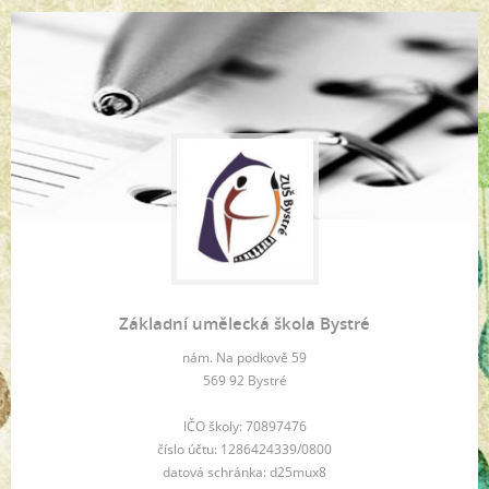
Základní umělecká škola Bystré
nám. Na podkově 59
569 92 Bystré
IČO školy: 70897476
číslo účtu: 1286424339/0800
datová schránka: d25mux8