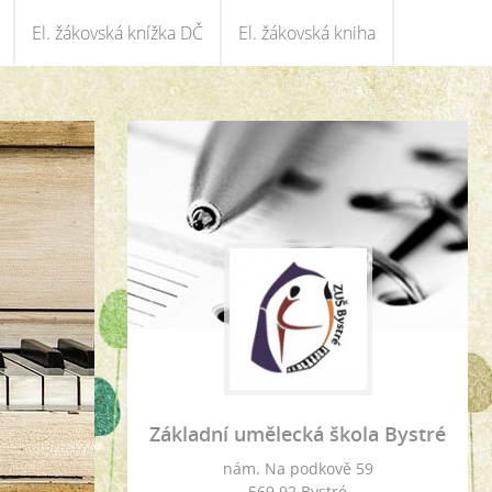
El. žákovská knížka DČ
El. žákovská kniha
Základní umělecká škola Bystré
nám. Na podkově 59
569 92 Bystré