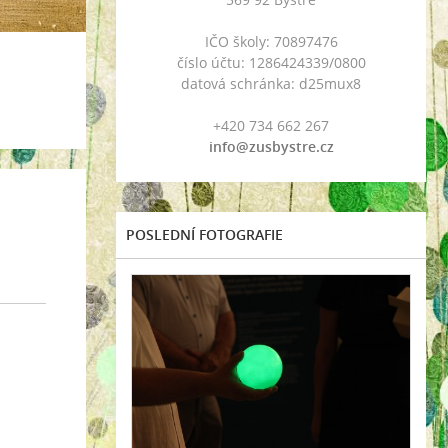
IČO školy: 70897476
číslo účtu: 1286424339/0800
datová schránka: d25mux8
+420 734 662 267
info@zusbystre.cz
POSLEDNÍ FOTOGRAFIE