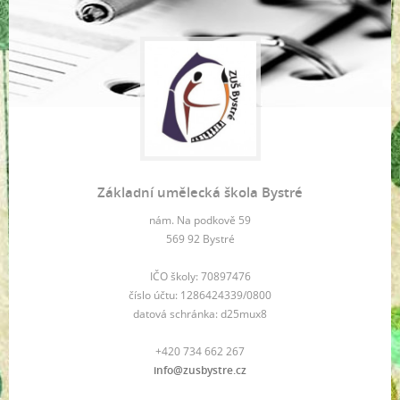
Základní umělecká škola Bystré
nám. Na podkově 59
569 92 Bystré
IČO školy: 70897476
číslo účtu: 1286424339/0800
datová schránka: d25mux8
+420 734 662 267
info@zusbystre.cz