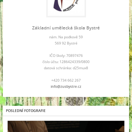
Základní umělecká škola Bystré
nám. Na podkově 59
569 92 Bystré
IČO školy: 70897476
číslo účtu: 1286424339/0800
datová schránka: d25mux8
+420 734 662 267
info@zusbystre.cz
POSLEDNÍ FOTOGRAFIE