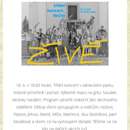
18. 6. v 18.00 hodin. Třídní koncert v zámeckém parku.
Krásné prostředí i počasí. Výborné maso na grilu. Soudek
bezinky naražen. Program vytvořili stateční žáci dechového
oddělení. Děkuji všem vystupujícím a rodičům, Ivošovi,
Pepovi, Jirkovi, Martě, Míše, Martince, duu školníkovi, paní
Slezákové a všem, co na vystoupení dorazili. Těšíme se na
Vás na dalších akcích zuš.