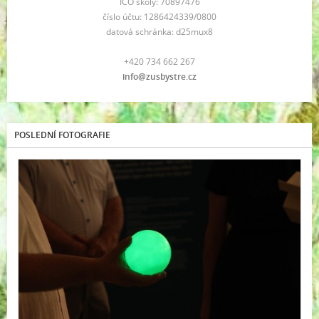
IČO školy: 70897476
číslo účtu: 1286424339/0800
datová schránka: d25mux8
+420 734 662 267
info@zusbystre.cz
POSLEDNÍ FOTOGRAFIE