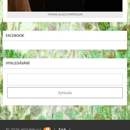
YOUNG GLASS SYMPOSIUM
FACEBOOK
VYHLEDÁVÁNÍ
© 2026 eStránky.cz
|
Tisk
|