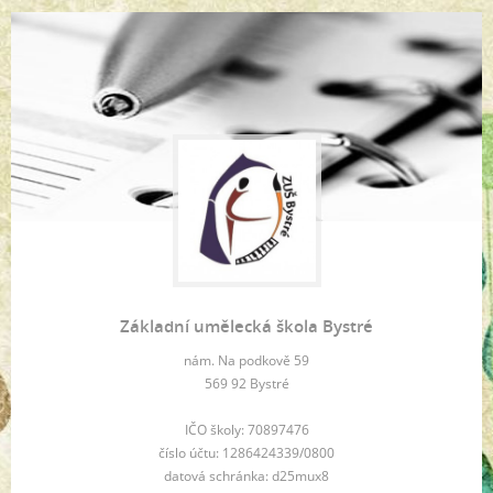
Základní umělecká škola Bystré
nám. Na podkově 59
569 92 Bystré
IČO školy: 70897476
číslo účtu: 1286424339/0800
datová schránka: d25mux8