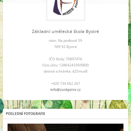
Základní umělecká škola Bystré
nám. Na podkově 59
569 92 Bystré
IČO školy: 70897476
číslo účtu: 1286424339/0800
datová schránka: d25mux8
+420 734 662 267
info@zusbystre.cz
POSLEDNÍ FOTOGRAFIE