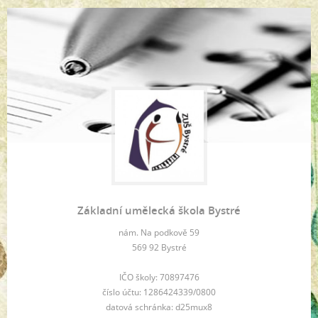
Základní umělecká škola Bystré
nám. Na podkově 59
569 92 Bystré
IČO školy: 70897476
číslo účtu: 1286424339/0800
datová schránka: d25mux8