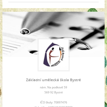
Základní umělecká škola Bystré
nám. Na podkově 59
569 92 Bystré
IČO školy: 70897476