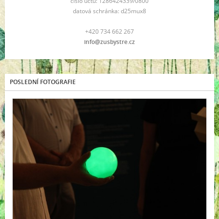
číslo účtu: 1286424339/0800
datová schránka: d25mux8
+420 734 662 267
info@zusbystre.cz
POSLEDNÍ FOTOGRAFIE