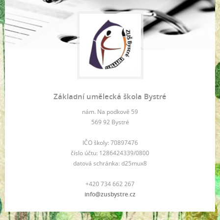
Základní umělecká škola Bystré
nám. Na podkově 59
569 92 Bystré
IČO školy: 70897476
číslo účtu: 1286424339/0800
datová schránka: d25mux8
+420 734 662 267
info@zusbystre.cz