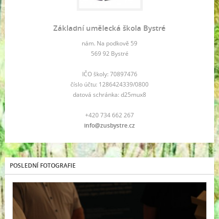
Základní umělecká škola Bystré
nám. Na podkově 59
569 92 Bystré
IČO školy: 70897476
číslo účtu: 1286424339/0800
datová schránka: d25mux8
+420 734 662 267
info@zusbystre.cz
POSLEDNÍ FOTOGRAFIE