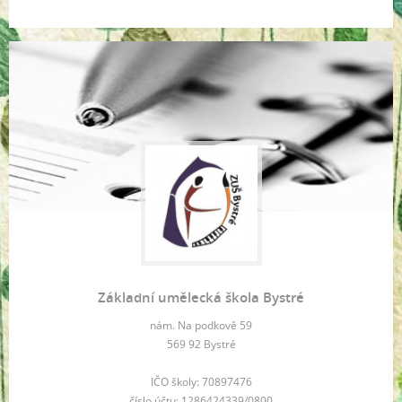
Základní umělecká škola Bystré
nám. Na podkově 59
569 92 Bystré
IČO školy: 70897476
číslo účtu: 1286424339/0800