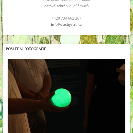
datová schránka: d25mux8
+420 734 662 267
info@zusbystre.cz
POSLEDNÍ FOTOGRAFIE