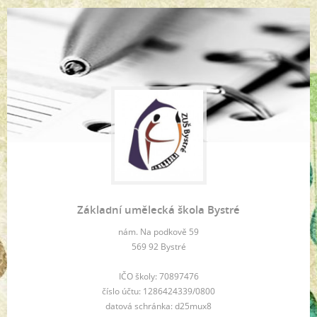
Základní umělecká škola Bystré
nám. Na podkově 59
569 92 Bystré
IČO školy: 70897476
číslo účtu: 1286424339/0800
datová schránka: d25mux8