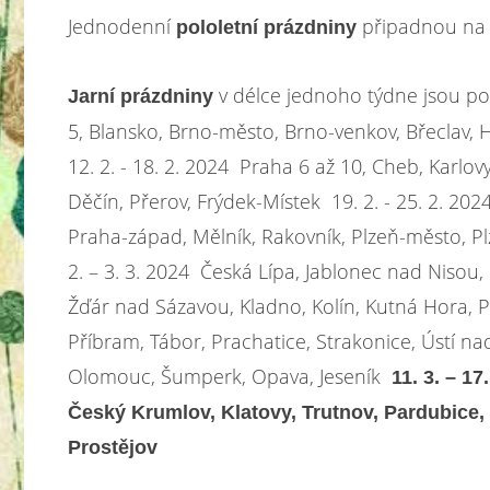
Jednodenní
připadnou n
pololetní prázdniny
v délce jednoho týdne jsou podl
Jarní prázdniny
5, Blansko, Brno-město, Brno-venkov, Břeclav,
12. 2. - 18. 2. 2024 Praha 6 až 10, Cheb, Karlov
Děčín, Přerov, Frýdek-Místek 19. 2. - 25. 2. 202
Praha-západ, Mělník, Rakovník, Plzeň-město, Plz
2. – 3. 3. 2024 Česká Lípa, Jablonec nad Nisou, L
Žďár nad Sázavou, Kladno, Kolín, Kutná Hora, Pí
Příbram, Tábor, Prachatice, Strakonice, Ústí 
Olomouc, Šumperk, Opava, Jeseník
11. 3. – 1
Český Krumlov, Klatovy, Trutnov, Pardubice, 
Prostějov