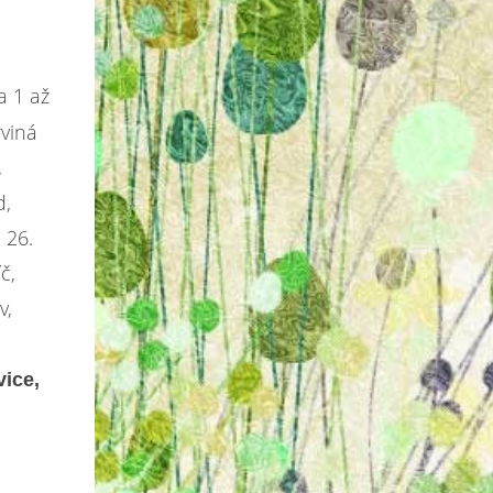
a 1 až
rviná
,
d,
 26.
č,
v,
vice,