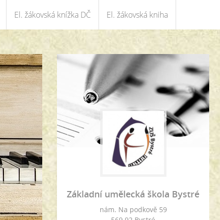
El. žákovská knížka DČ
El. žákovská kniha
Základní umělecká škola Bystré
nám. Na podkově 59
569 92 Bystré