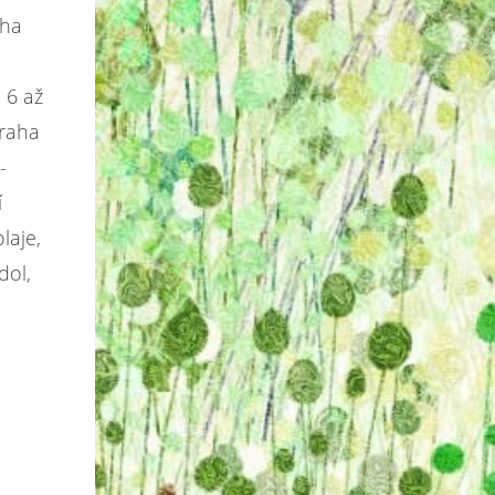
aha
 6 až
Praha
-
í
laje,
dol,