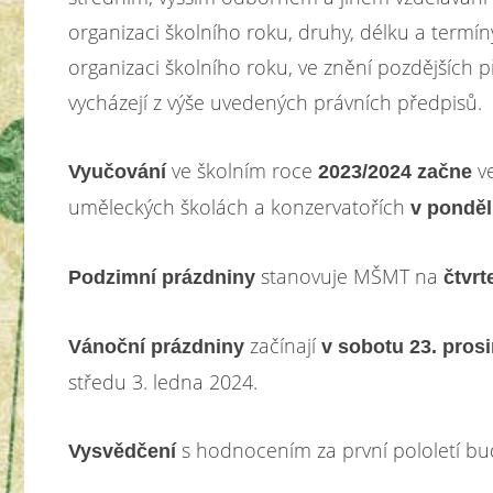
organizaci školního roku, druhy, délku a termín
organizaci školního roku, ve znění pozdějších 
vycházejí z výše uvedených právních předpisů.
ve školním roce
ve
Vyučování
2023/2024 začne
uměleckých školách a konzervatořích
v pondělí
stanovuje MŠMT na
Podzimní prázdniny
čtvrt
začínají
Vánoční prázdniny
v sobotu 23. prosi
středu 3. ledna 2024.
s hodnocením za první pololetí 
Vysvědčení