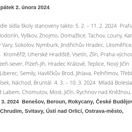
a
.
pátek 2. února 2024
e sídla školy stanoveny takto: 5. 2. – 11. 2. 2024 Prah
 Hodonín, Vyškov, Znojmo, Domažlice, Tachov, Louny, Ka
y Vary, Sokolov, Nymburk, Jindřichův Hradec, Litoměřice
4 Kroměříž, Uherské Hradiště, Vsetín, Zlín, Praha-výcho
eň-sever, Plzeň-jih, Hradec Králové, Teplice, Nový Jičín
iberec, Semily, Havlíčkův Brod, Jihlava, Pelhřimov, Třebí
sek, Náchod, Bruntál 4. 3. – 10. 3. 2024 Mladá Bolesla
nad Labem, Chomutov, Most, Jičín, Rychnov nad Kněžnou,
7. 3. 2024 Benešov, Beroun, Rokycany, České Budějo
Chrudim, Svitavy, Ústí nad Orlicí, Ostrava-město,