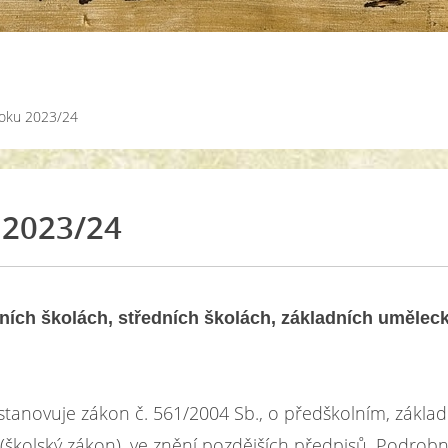
roku 2023/24
 2023/24
ních školách, středních školách, základních umělec
tanovuje zákon č. 561/2004 Sb., o předškolním, základ
školský zákon), ve znění pozdějších předpisů. Podrobn