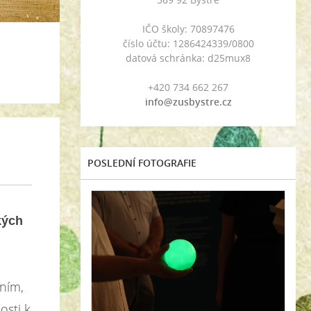
IČO školy: 70897476
číslo účtu: 1286424339/0800
datová schránka: d25mux8
+420 734 662 267
info@zusbystre.cz
POSLEDNÍ FOTOGRAFIE
kých
ním,
osti k