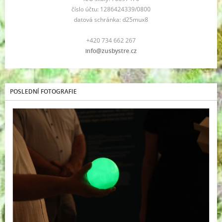
číslo účtu: 1286424339/0800
datová schránka: d25mux8
+420 734 662 267
info@zusbystre.cz
POSLEDNÍ FOTOGRAFIE