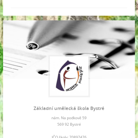
Základní umělecká škola Bystré
nám. Na podkově 59
569 92 Bystré
IČO školy: 70897476