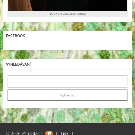
YOUNG GLASS SYMPOSIUM
FACEBOOK
VYHLEDÁVÁNÍ
© 2026 eStránky.cz
|
Tisk
|