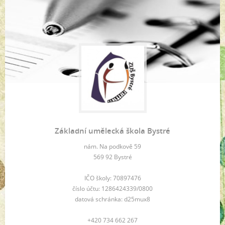
Základní umělecká škola Bystré
nám. Na podkově 59
569 92 Bystré
IČO školy: 70897476
číslo účtu: 1286424339/0800
datová schránka: d25mux8
+420 734 662 267