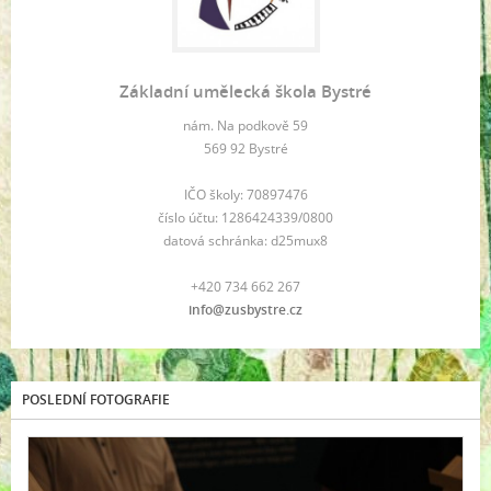
Základní umělecká škola Bystré
nám. Na podkově 59
569 92 Bystré
IČO školy: 70897476
číslo účtu: 1286424339/0800
datová schránka: d25mux8
+420 734 662 267
info@zusbystre.cz
POSLEDNÍ FOTOGRAFIE