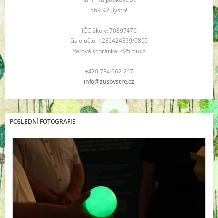
569 92 Bystré
IČO školy: 70897476
číslo účtu: 1286424339/0800
datová schránka: d25mux8
+420 734 662 267
info@zusbystre.cz
POSLEDNÍ FOTOGRAFIE