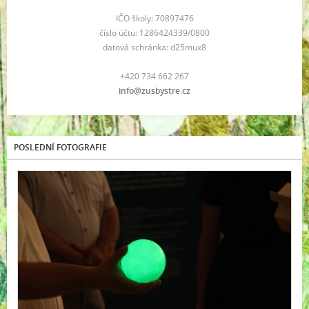
IČO školy: 70897476
číslo účtu: 1286424339/0800
datová schránka: d25mux8
+420 734 662 267
info@zusbystre.cz
POSLEDNÍ FOTOGRAFIE