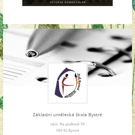
Základní umělecká škola Bystré
nám. Na podkově 59
569 92 Bystré