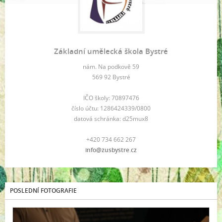
Základní umělecká škola Bystré
nám. Na podkově 59
569 92 Bystré
IČO školy: 70897476
číslo účtu: 1286424339/0800
datová schránka: d25mux8
+420 734 662 267
info@zusbystre.cz
POSLEDNÍ FOTOGRAFIE