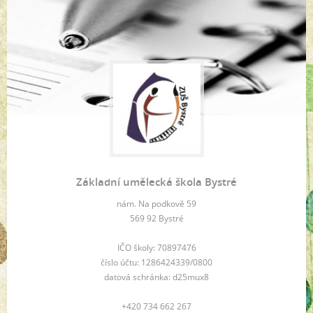
Základní umělecká škola Bystré
nám. Na podkově 59
569 92 Bystré
IČO školy: 70897476
číslo účtu: 1286424339/0800
datová schránka: d25mux8
+420 734 662 267