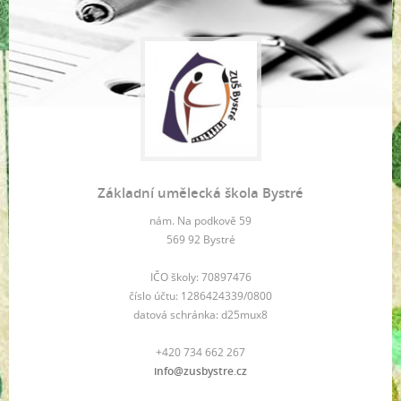
Základní umělecká škola Bystré
nám. Na podkově 59
569 92 Bystré
IČO školy: 70897476
číslo účtu: 1286424339/0800
datová schránka: d25mux8
+420 734 662 267
info@zusbystre.cz